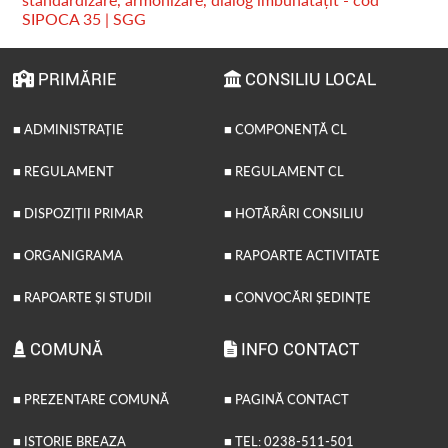
SIPOCA 35 | SGG
PRIMĂRIE
CONSILIU LOCAL
■ ADMINISTRAȚIE
■ COMPONENȚĂ CL
■ REGULAMENT
■ REGULAMENT CL
■ DISPOZIȚII PRIMAR
■ HOTĂRÂRI CONSILIU
■ ORGANIGRAMA
■ RAPOARTE ACTIVITATE
■ RAPOARTE ȘI STUDII
■ CONVOCĂRI ȘEDINȚE
COMUNĂ
INFO CONTACT
■ PREZENTARE COMUNĂ
■ PAGINĂ CONTACT
■ ISTORIE BREAZA
■ TEL: 0238-511-501