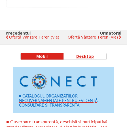
Precedentul
Urmatorul
Ofertă Vânzare Teren (vie)
Ofertă Vânzare Teren (vie)
Mobil
Desktop
■ CATALOGUL ORGANIZAȚIILOR
NEGUVERNAMENTALE PENTRU EVIDENȚĂ,
CONSULTARE ȘI TRANSPARENȚĂ
■ Guvernare transparentă, deschisă și participativă –
standardizare, armonizare, dialog îmbunătățit - cod