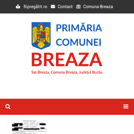
fiipregătit.ro
Contact
Comuna Breaza