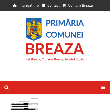
fiipregătit.ro
Contact
Comuna Breaza