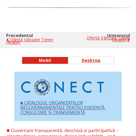
Precedentul
Urmatorul
Ofertă Vânzare Teren
Ofertă Vânzare Teren
(arabil)
(arabil)
Mobil
Desktop
■ CATALOGUL ORGANIZAȚIILOR
NEGUVERNAMENTALE PENTRU EVIDENȚĂ,
CONSULTARE ȘI TRANSPARENȚĂ
■ Guvernare transparentă, deschisă și participativă –
standardizare, armonizare, dialog îmbunătățit - cod