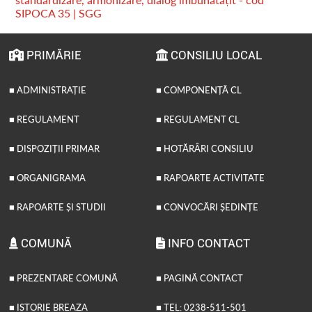
SIPOCA 35 | SGG
PRIMĂRIE
CONSILIU LOCAL
■ ADMINISTRAȚIE
■ COMPONENȚĂ CL
■ REGULAMENT
■ REGULAMENT CL
■ DISPOZIȚII PRIMAR
■ HOTĂRÂRI CONSILIU
■ ORGANIGRAMA
■ RAPOARTE ACTIVITATE
■ RAPOARTE ȘI STUDII
■ CONVOCĂRI ȘEDINȚE
COMUNĂ
INFO CONTACT
■ PREZENTARE COMUNĂ
■ PAGINĂ CONTACT
■ ISTORIE BREAZA
■ TEL: 0238-511-501