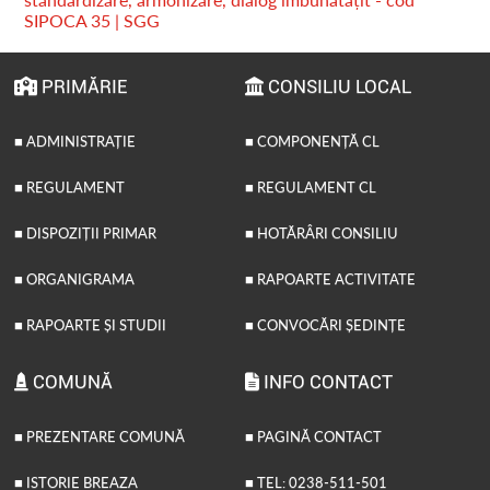
SIPOCA 35 | SGG
PRIMĂRIE
CONSILIU LOCAL
■ ADMINISTRAȚIE
■ COMPONENȚĂ CL
■ REGULAMENT
■ REGULAMENT CL
■ DISPOZIȚII PRIMAR
■ HOTĂRÂRI CONSILIU
■ ORGANIGRAMA
■ RAPOARTE ACTIVITATE
■ RAPOARTE ȘI STUDII
■ CONVOCĂRI ȘEDINȚE
COMUNĂ
INFO CONTACT
■ PREZENTARE COMUNĂ
■ PAGINĂ CONTACT
■ ISTORIE BREAZA
■ TEL: 0238-511-501