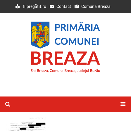
fiipregătit.ro
Contact
Comuna Breaza