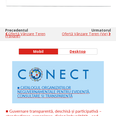
Precedentul
Urmatorul
Ofertă Vânzare Teren
Ofertă Vânzare Teren (vie)
(pășune)
Mobil
Desktop
■ CATALOGUL ORGANIZAȚIILOR
NEGUVERNAMENTALE PENTRU EVIDENȚĂ,
CONSULTARE ȘI TRANSPARENȚĂ
■ Guvernare transparentă, deschisă și participativă –
standardizare, armonizare, dialog îmbunătățit - cod