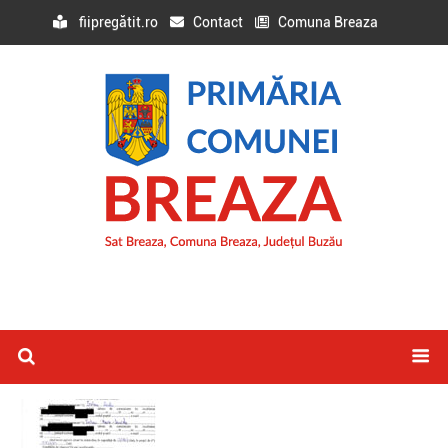
fiipregătit.ro
Contact
Comuna Breaza