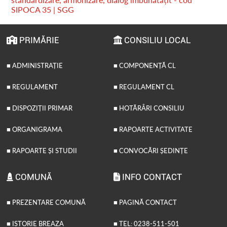
SIPOCA 35 | SGG
PRIMĂRIE
CONSILIU LOCAL
■ ADMINISTRAȚIE
■ COMPONENȚĂ CL
■ REGULAMENT
■ REGULAMENT CL
■ DISPOZIȚII PRIMAR
■ HOTĂRÂRI CONSILIU
■ ORGANIGRAMA
■ RAPOARTE ACTIVITATE
■ RAPOARTE ȘI STUDII
■ CONVOCĂRI ȘEDINȚE
COMUNĂ
INFO CONTACT
■ PREZENTARE COMUNĂ
■ PAGINĂ CONTACT
■ ISTORIE BREAZA
■ TEL: 0238-511-501