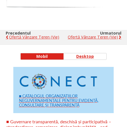
Precedentul
Urmatorul
Ofertă Vânzare Teren (vie)
Ofertă Vânzare Teren (vie)
Mobil
Desktop
■ CATALOGUL ORGANIZAȚIILOR
NEGUVERNAMENTALE PENTRU EVIDENȚĂ,
CONSULTARE ȘI TRANSPARENȚĂ
■ Guvernare transparentă, deschisă și participativă –
standardizare, armonizare, dialog îmbunătățit - cod