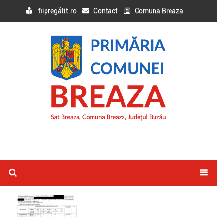
fiipregătit.ro
Contact
Comuna Breaza