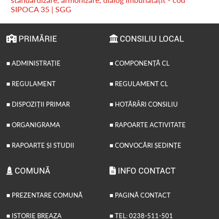
SIPOCA 35 | SGG
PRIMĂRIE
CONSILIU LOCAL
■ ADMINISTRAȚIE
■ COMPONENȚĂ CL
■ REGULAMENT
■ REGULAMENT CL
■ DISPOZIȚII PRIMAR
■ HOTĂRÂRI CONSILIU
■ ORGANIGRAMA
■ RAPOARTE ACTIVITATE
■ RAPOARTE ȘI STUDII
■ CONVOCĂRI ȘEDINȚE
COMUNĂ
INFO CONTACT
■ PREZENTARE COMUNĂ
■ PAGINĂ CONTACT
■ ISTORIE BREAZA
■ TEL: 0238-511-501