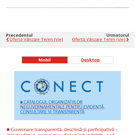
Precedentul
Urmatorul
Ofertă Vânzare Teren (vie)
Ofertă Vânzare Teren (vie)
Mobil
Desktop
■ CATALOGUL ORGANIZAȚIILOR
NEGUVERNAMENTALE PENTRU EVIDENȚĂ,
CONSULTARE ȘI TRANSPARENȚĂ
■ Guvernare transparentă, deschisă și participativă –
standardizare, armonizare, dialog îmbunătățit - cod