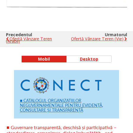
Precedentul
Urmatorul
Ofertă Vânzare Teren
Ofertă Vânzare Teren (vie)
(arabil)
Mobil
Desktop
■ CATALOGUL ORGANIZAȚIILOR
NEGUVERNAMENTALE PENTRU EVIDENȚĂ,
CONSULTARE ȘI TRANSPARENȚĂ
■ Guvernare transparentă, deschisă și participativă –
standardizare, armonizare, dialog îmbunătățit - cod