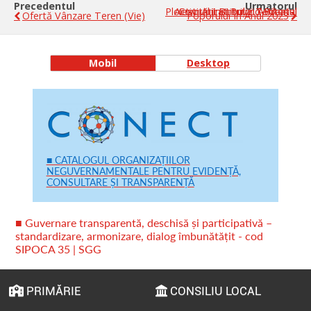
Precedentul
Urmatorul
Comunicat Privind Bilanțul Activității Biroului Teritorial Ploiești Al Instituției Avocatul
Ofertă Vânzare Teren (vie)
Poporului În Anul 2023
Mobil
Desktop
■ CATALOGUL ORGANIZAȚIILOR
NEGUVERNAMENTALE PENTRU EVIDENȚĂ,
CONSULTARE ȘI TRANSPARENȚĂ
■ Guvernare transparentă, deschisă și participativă –
standardizare, armonizare, dialog îmbunătățit - cod
SIPOCA 35 | SGG
PRIMĂRIE
CONSILIU LOCAL