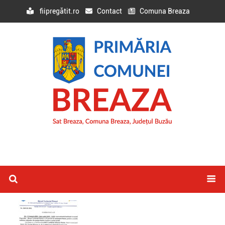
fiipregătit.ro
Contact
Comuna Breaza