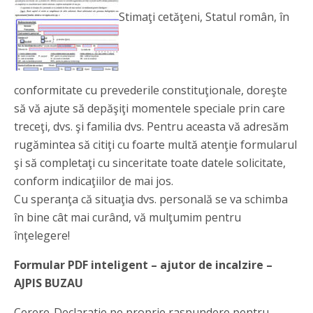
Stimaţi cetăţeni, Statul român, în
conformitate cu prevederile constituţionale, doreşte
să vă ajute să depăşiţi momentele speciale prin care
treceţi, dvs. şi familia dvs. Pentru aceasta vă adresăm
rugămintea să citiţi cu foarte multă atenţie formularul
şi să completaţi cu sinceritate toate datele solicitate,
conform indicaţiilor de mai jos.
Cu speranţa că situaţia dvs. personală se va schimba
în bine cât mai curând, vă mulţumim pentru
înţelegere!
Formular PDF inteligent – ajutor de incalzire –
AJPIS BUZAU
Cerere-Declaratie pe proprie raspundere pentru