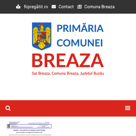
fiipregătit.ro
Contact
Comuna Breaza