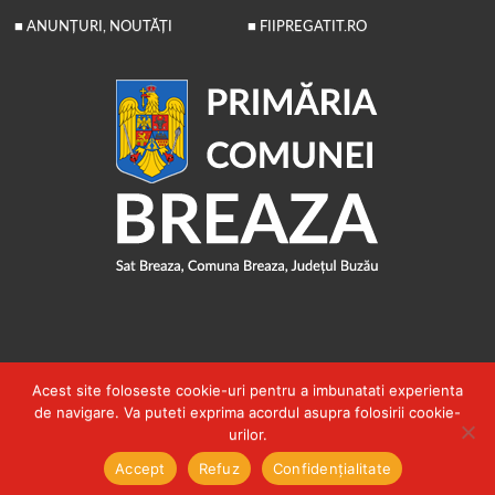
■ ANUNȚURI, NOUTĂȚI
■ FIIPREGATIT.RO
Acest site foloseste cookie-uri pentru a imbunatati experienta
de navigare. Va puteti exprima acordul asupra folosirii cookie-
2026 © PRIMĂRIA COMUNEI BREAZA
urilor.
CONFIDENȚIALITATE WEB
|
DESPRE COOKIE-URI
Accept
Refuz
Confidențialitate