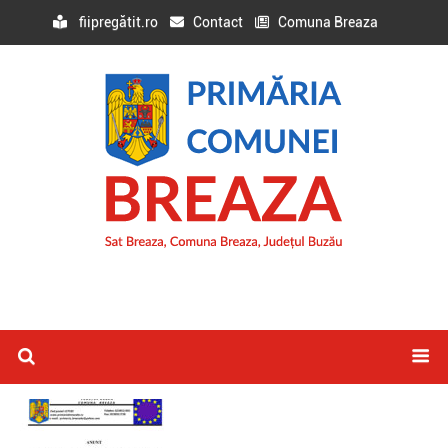
fiipregătit.ro
Contact
Comuna Breaza