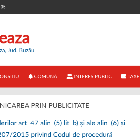
105
reaza
za, Jud. Buzău
ONSILIU
COMUNĂ
INTERES PUBLIC
TAXE 
E PRIMĂRIE
● CONSILIUL LOCAL BREAZA
● PREZENTARE COMUNĂ
● INFORMAȚII BUGET
ICAREA PRIN PUBLICITATE
IMAR
● REGULAMENT FUNCȚIONARE
● OPORTUNITĂȚI INVESTIȚII
● ANUNȚURI PUBLICE
lor art. 47 alin. (5) lit. b) și ale alin. (6) și
FUNCȚIONARE
● HOTĂRÂRI CONSILIU LOCAL
● ISTORIE COMUNĂ
● DECLARAȚII DE AVERE
. 207/2015 privind Codul de procedură