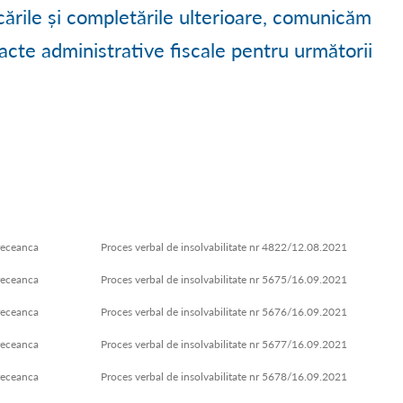
Ă
● PROCESE VERBALE C.L.
● TURISM LA BREAZA
● DECLARAȚII DE INTERESE
icările și completările ulterioare, comunicăm
acte administrative fiscale pentru următorii
 DEZVOLTARE
● CONVOCĂRI ȘEDINȚE C.L.
● HARTA TURISTICĂ
● TRANSPARENȚĂ SALARIA
TUDII
● RAPOARTE DE ACTIVITATE C.L.
● GALERIE FOTO
● TRANSPARENȚĂ DECIZIO
● APLICAREA LEGII 544/200
● CONTURI TREZORERIE
● MĂSURI DE MEDIU ȘI CL
receanca
Proces verbal de insolvabilitate nr 4822/12.08.2021
receanca
Proces verbal de insolvabilitate nr 5675/16.09.2021
● ACHIZIȚII PUBLICE
receanca
Proces verbal de insolvabilitate nr 5676/16.09.2021
● FORMULARE TIPIZATE
receanca
Proces verbal de insolvabilitate nr 5677/16.09.2021
receanca
Proces verbal de insolvabilitate nr 5678/16.09.2021