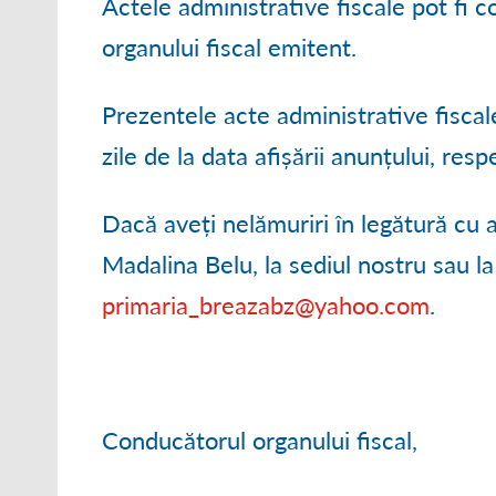
Actele administrative fiscale pot fi co
organului fiscal emitent.
Prezentele acte administrative fisca
zile de la data afișării anunțului, re
Dacă aveți nelămuriri în legătură cu
Madalina Belu, la sediul nostru sau 
primaria_breazabz@yahoo.com
.
Conducătorul organului fiscal,