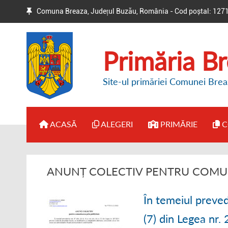
Comuna Breaza, Județul Buzău, România - Cod poștal: 127
Primăria B
Site-ul primăriei Comunei Brea
ACASĂ
ALEGERI
PRIMĂRIE
C
● BIROUL ELECTORAL DE
● ADMINISTRAȚI
ANUNȚ COLECTIV PENTRU COMUN
CIRCUMSCRIPȚIE
● DISPOZIȚII PR
● HOTĂRÂRI / ANUNȚURI
În temeiul prevederi
● REGULAMENT 
(7) din Legea nr
● ALTE INFORMAȚII