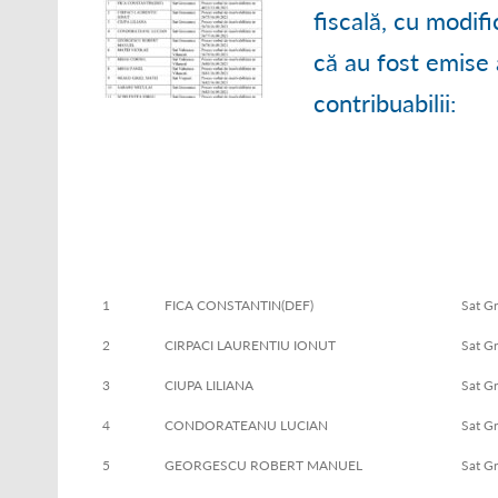
● ORGANIGRAM
fiscală, cu modif
că au fost emise 
● STRATEGII DE
contribuabilii:
● RAPOARTE ȘI S
1
FICA CONSTANTIN(DEF)
Sat G
2
CIRPACI LAURENTIU IONUT
Sat G
3
CIUPA LILIANA
Sat G
4
CONDORATEANU LUCIAN
Sat G
5
GEORGESCU ROBERT MANUEL
Sat G