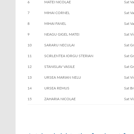
6
MATEI NICOLAE
Sat Va
7
MIHAI CORNEL
Sat Va
8
MIHAI FANEL
Sat Va
9
NEAGU GIGEL MATEI
Sat Vi
10
SARARU NECULAI
Sat G
11
SCIRLENTEA IORGU STERIAN
Sat G
12
STANISLAV VASILE
Sat G
13
URSEA MARIAN NELU
Sat Vi
14
URSEA REMUS
Sat Br
15
ZAHARIA NICOLAE
Sat Vi