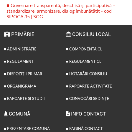
■ Guvernare transparentă, deschisă și participativă –
standardizare, armonizare, dialog îmbunătățit - cod
SIPOCA 35 | SGG
PRIMĂRIE
CONSILIU LOCAL
■ ADMINISTRAȚIE
■ COMPONENȚĂ CL
■ REGULAMENT
■ REGULAMENT CL
■ DISPOZIȚII PRIMAR
■ HOTĂRÂRI CONSILIU
■ ORGANIGRAMA
■ RAPOARTE ACTIVITATE
■ RAPOARTE ȘI STUDII
■ CONVOCĂRI ȘEDINȚE
COMUNĂ
INFO CONTACT
■ PREZENTARE COMUNĂ
■ PAGINĂ CONTACT