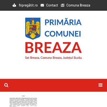
fiipregătit.ro
Contact
Comuna Breaza