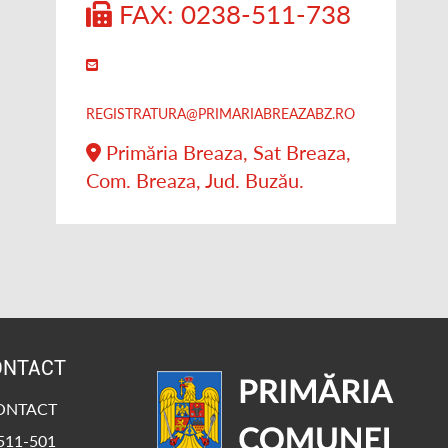
FAX: 0238-511-738
REGISTRATURA@PRIMARIABREAZABZ.RO
Primăria Breaza, Sat Breaza,
Com. Breaza, Jud. Buzău.
ONTACT
CONTACT
-511-501