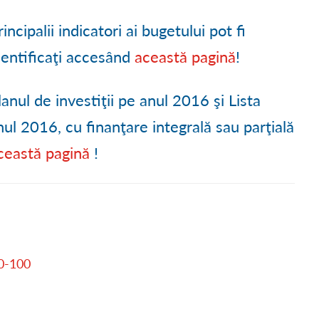
Ă
● PROCESE VERBALE C.L.
● TURISM LA BREAZA
● DECLARAȚII DE INTERESE
rincipalii indicatori ai bugetului pot fi
 DEZVOLTARE
● CONVOCĂRI ȘEDINȚE C.L.
● HARTA TURISTICĂ
● TRANSPARENȚĂ SALARIA
dentificaţi accesând
această pagină
!
TUDII
● RAPOARTE DE ACTIVITATE C.L.
● GALERIE FOTO
● TRANSPARENȚĂ DECIZIO
lanul de investiţii pe anul 2016 şi Lista
● APLICAREA LEGII 544/200
anul 2016, cu finanţare integrală sau parţială
ceastă pagină
!
● CONTURI TREZORERIE
● MĂSURI DE MEDIU ȘI CL
● ACHIZIȚII PUBLICE
● FORMULARE TIPIZATE
 0-100