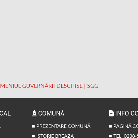
OMENIUL GUVERNĂRII DESCHISE | SGG
OCAL
COMUNĂ
INFO C
L
■ PREZENTARE COMUNĂ
■ PAGINĂ 
■ ISTORIE BREAZA
■ TEL: 0238