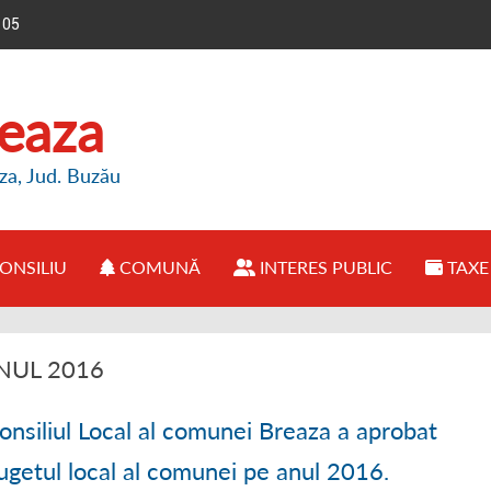
105
reaza
za, Jud. Buzău
ONSILIU
COMUNĂ
INTERES PUBLIC
TAXE 
E PRIMĂRIE
● CONSILIUL LOCAL BREAZA
● PREZENTARE COMUNĂ
● INFORMAȚII BUGET
NUL 2016
IMAR
● REGULAMENT FUNCȚIONARE
● OPORTUNITĂȚI INVESTIȚII
● ANUNȚURI PUBLICE
onsiliul Local al comunei Breaza a aprobat
FUNCȚIONARE
● HOTĂRÂRI CONSILIU LOCAL
● ISTORIE COMUNĂ
● DECLARAȚII DE AVERE
ugetul local al comunei pe anul 2016.