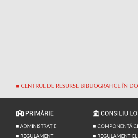
■ CENTRUL DE RESURSE BIBLIOGRAFICE ÎN D
PRIMĂRIE
CONSILIU L
■ ADMINISTRAȚIE
■ COMPONENȚĂ C
■ REGULAMENT
■ REGULAMENT CL