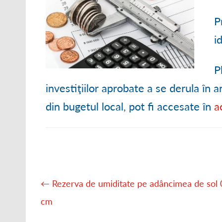
● ORGANIGRAM
P
● STRATEGII DE
i
● RAPOARTE ȘI S
P
investiţiilor aprobate a se derula în 
din bugetul local, pot fi accesate în
a
Post
navigation
←
Rezerva de umiditate pe adâncimea de sol
cm